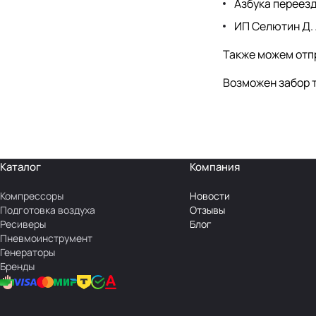
Азбука переезд
ИП Селютин Д.
Также можем отпр
Возможен забор т
Каталог
Компания
Компрессоры
Новости
Подготовка воздуха
Отзывы
Ресиверы
Блог
Пневмоинструмент
Генераторы
Бренды