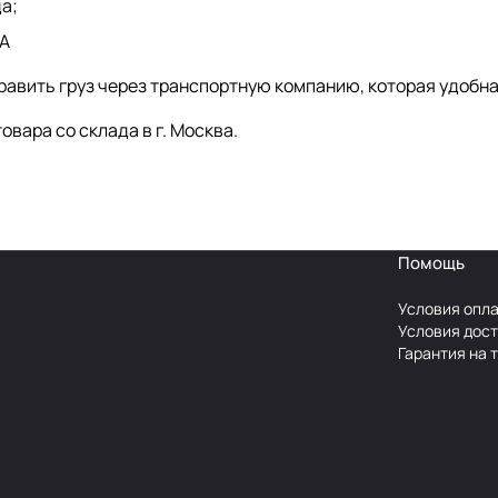
а;
 А
авить груз через транспортную компанию, которая удобна В
овара со склада в г. Москва.
Помощь
Условия опл
Условия дос
Гарантия на 