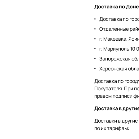
Доставка по Доне
Доставка по горо
Отдаленные райо
г. Макеевка, Яси
г. Мариуполь 10 
Запорожская обл
Херсонская обла
Доставка по город
Покупателя. При п
правом подписи ф
Доставка в други
Доставки в другие
по их тарифам: