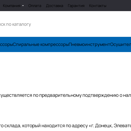
Компания
Оплата
Доставка
Гарантия
Контакты
ессоры
Спиральные компрессоры
Пневмоинструмент
Осушите
существляется по предварительному подтверждению о нал
 склада, который находится по адресу «г. Донецк, Элевато