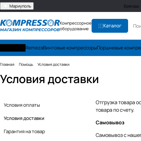
Мариуполь
Бренды
Компрессорное
Каталог
оборудование
Zammer
Remeza
Винтовые компрессоры
Поршневые компр
Главная
Помощь
Условия доставки
Условия доставки
Отгрузка товара о
Условия оплаты
товара по счету.
Условия доставки
Самовывоз
Гарантия на товар
Самовывоз с нашего