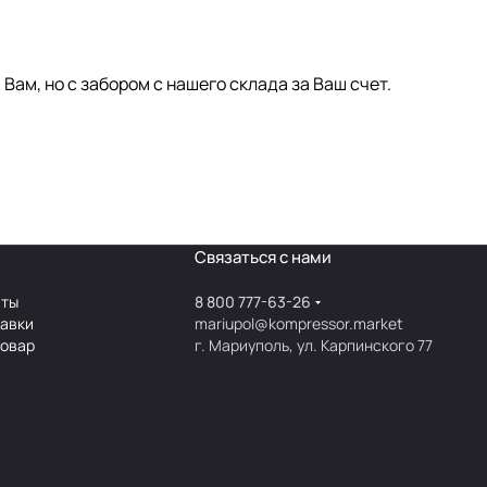
ам, но с забором с нашего склада за Ваш счет.
Связаться с нами
аты
8 800 777-63-26
тавки
mariupol@kompressor.market
товар
г. Мариуполь, ул. Карпинского 77